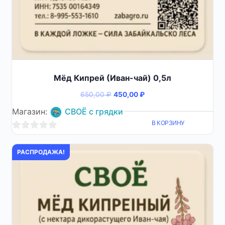
Мёд Кипрей (Иван-чай) 0,5л
Первоначальная
Текущая
650,00
₽
450,00
₽
цена
цена:
Магазин:
СВОЁ с грядки
составляла
450,00 ₽.
В КОРЗИНУ
650,00 ₽.
0
из
РАСПРОДАЖА!
5