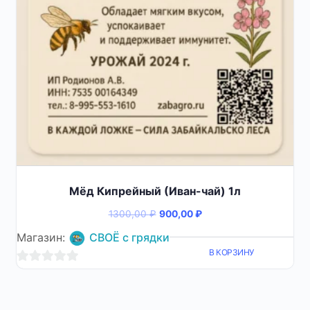
Мёд Кипрейный (Иван-чай) 1л
Первоначальная
Текущая
1300,00
₽
900,00
₽
цена
цена:
Магазин:
СВОЁ с грядки
составляла
900,00 ₽.
В КОРЗИНУ
1300,00 ₽.
0
из
5