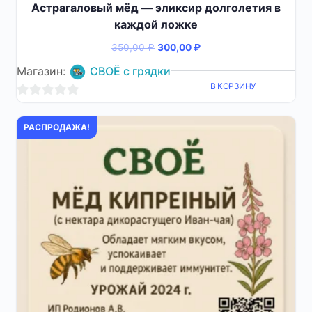
Астрагаловый мёд — эликсир долголетия в
каждой ложке
Первоначальная
Текущая
350,00
₽
300,00
₽
цена
цена:
Магазин:
СВОЁ с грядки
составляла
300,00 ₽.
В КОРЗИНУ
350,00 ₽.
0
из
РАСПРОДАЖА!
5