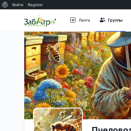
О
Войти
Register
WordPress
Лента
Группы
Пчеловод