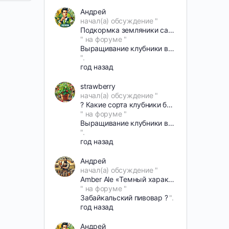
Андрей
начал(а) обсуждение "
Подкормка земляники садовой
" на форуме "
Выращивание клубники в Забайкалье?
".
год назад
strawberry
начал(а) обсуждение "
? Какие сорта клубники беру в свою зимнюю теплицу — и почему
" на форуме "
Выращивание клубники в Забайкалье?
".
год назад
Андрей
начал(а) обсуждение "
Amber Ale «Темный характер» — идеальный рецепт для домашнего пивоварения
" на форуме "
Забайкальский пивовар ?
".
год назад
Андрей