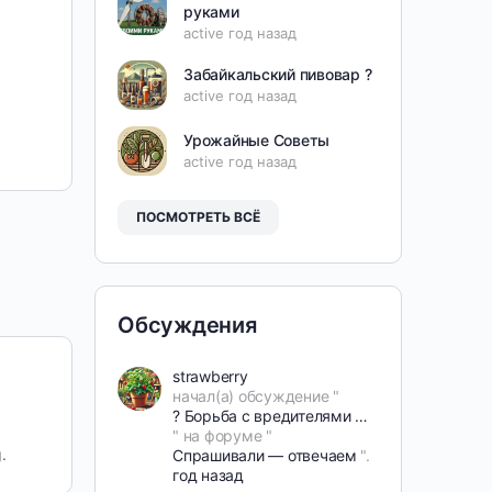
руками
active год назад
Забайкальский пивовар ?
active год назад
Урожайные Советы
active год назад
ПОСМОТРЕТЬ ВСЁ
Обсуждения
strawberry
начал(а) обсуждение "
?️ Борьба с вредителями сада и огорода — проверенные препараты
" на форуме "
.
Спрашивали — отвечаем
".
год назад