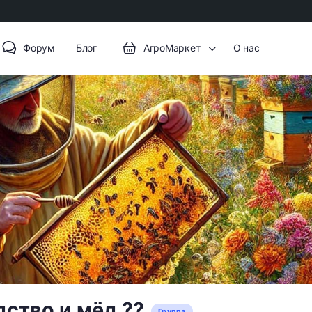
Форум
Блог
АгроМаркет
О нас
ство и мёд ??
Группа